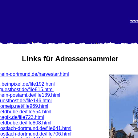
Links für Adressensammler
mein-dortmund.de/harvester.html
n.beinpixel.de/file192.html
d.guesthost.de/file815.html
mein-postamt.de/file139.html
.guesthost.de/file146.html
homeip.net/file969.html
geldbube.de/file554.html
magik.de/file723.html
geldbube.de/file808.html
postfach-dortmund.de/file641.html
postfach-dortmund.de/file706.html