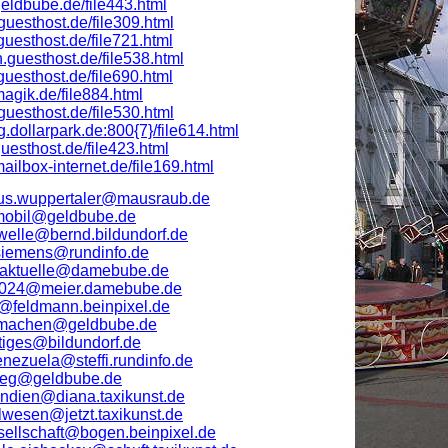
geldbube.de/file443.html
.guesthost.de/file309.html
e.guesthost.de/file721.html
n.guesthost.de/file538.html
.guesthost.de/file690.html
magik.de/file884.html
.guesthost.de/file530.html
ig.dollarpark.de:800{7}/file614.html
.guesthost.de/file423.html
ailbox-internet.de/file169.html
mus.wuppertaler@mausraub.de
mobil@geldbube.de
.welle@bernd.bildundorf.de
.siemens@rundinfo.de
n.aktuelle@damebube.de
6024@meier.damebube.de
t@feldmann.beinpixel.de
tmachen@geldbube.de
tiges@bildundorf.de
nezuela@steffi.rundinfo.de
rieg@geldbube.de
indien@diana.taxikunst.de
wesen@jetzt.taxikunst.de
sellschaft@bogen.beinpixel.de