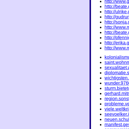
http://www.
http://beate
http://ulrik
http://gudru
http://sonja
http://www.
http://beate
http://pfenn
http://erika
http://www.m
kolonialis
saint.wohn
sexualitaet
diplomatie
wichtigste
wunder.97
sturm.biete
gerhard.mi
region.sons
probleme.ve
viele.weltk
seevoelker.
neuen.schul
manifest.ge